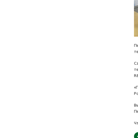
П
т
С
т
R
«
Ро
В
П
Ч