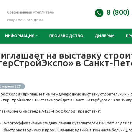
8 (800)
Современный утеплитель
современного дома
ИНФОРМАЦИЯ
ПРОИЗВОДСТВО
ДИЛЕРАМ
ПР
иглашает на выставку стро
терСтройЭкспо» в Санкт-Пет
5 апреля 2021
ПрофХолод» приглашает на международную выставку строительных и 
ИнтерСтройЭкспо». Выставка пройдет в Санкт-Петербурге с 13 по 15 апр
 павильоне G на стенде А123 «ПрофХолод» представит:
энергоэффективные сэндвич-панели с утеплителем PIR Premier для 
быстровозводимых и промышленных зданий, в том числе больниц, го