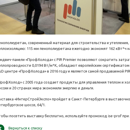
енополиуретан, современный материал для строительства и утепления
еплоизоляцию: 115 мм пенополиуретана ежегодно экономят 162 кВт*ч на
эндвич-панели «ПрофХолода» с PIR Premier позволяют сократить затрат
еплопроводности 0,0194 Вт/м*К, обладают европейским сертификатом С
&D центре «ПрофХолода» в 2016 году и является самой продаваемой PIR
ПрофХолод» с 2005 года создает продукты для управления теплом и х
ссии и 20 странах мира экономили энергию и деньги.
ыставка «ИнтерСтройЭкспо» пройдет в Санкт-Петербурге в выставочно
етербургское шоссе, 64/1.
тобы посетить выставку бесплатно, используйте промокод ise-prof при 
Вернуться к списку