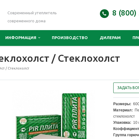
8 (800)
Современный утеплитель
современного дома
ИНФОРМАЦИЯ
ПРОИЗВОДСТВО
ДИЛЕРАМ
ПР
еклохолст / Стеклохолст
лст / Стеклохолст
ЗАДАТЬ ВО
Размеры:
600
Материал:
Пен
стеклохолст
Упаковка:
10 ш
Коэффициент
Группа горюч