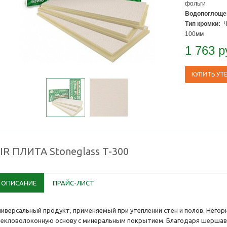
фольги
Водопоглоще
Тип кромки:
Че
100мм
1 763
р
КУПИТЬ УТ
IR ПЛИТА Stoneglass T-300
ОПИСАНИЕ
ПРАЙС-ЛИСТ
ниверсальный продукт, применяемый при утеплении стен и полов. Него
текловолоконную основу c минеральным покрытием. Благодаря шершав