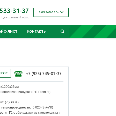
 533-31-37
ЗАКАЗАТЬ ЗВОНОК
Центральный офис
АЙС-ЛИСТ
КОНТАКТЫ
+7 (925) 745-01-37
ПРОС
х1200х25мм
ополиизоцианурат (PIR Premier),
т. (7,2 кв.м.)
 теплопроводности:
0,020 (Вт/м*К)
ести:
Г1 с обкладками из стеклохолста и