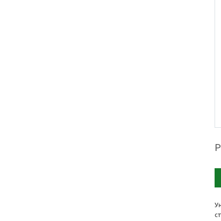
P
У
с