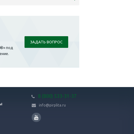
ЗАДАТЬ ВОПРОС
ы®» под
ение.
8 (800) 533-31-37
Ы
info@pirplita.ru